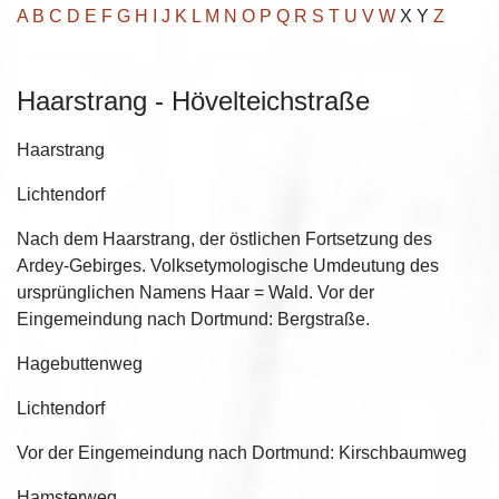
A
B
C
D
E
F
G
H
I
J
K
L
M
N
O
P
Q
R
S
T
U
V
W
X Y
Z
Haarstrang - Hövelteichstraße
Haarstrang
Lichtendorf
Nach dem Haarstrang, der östlichen Fortsetzung des
Ardey-Gebirges. Volksetymologische Umdeutung des
ursprünglichen Namens Haar = Wald. Vor der
Eingemeindung nach Dortmund: Bergstraße.
Hagebuttenweg
Lichtendorf
Vor der Eingemeindung nach Dortmund: Kirschbaumweg
Hamsterweg