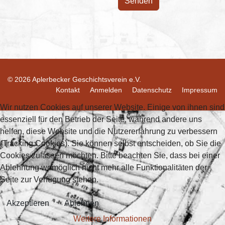
Senden
© 2026 Aplerbecker Geschichtsverein e.V.
Kontakt
Anmelden
Datenschutz
Impressum
Wir nutzen Cookies auf unserer Website. Einige von ihnen sind
essenziell für den Betrieb der Seite, während andere uns
helfen, diese Website und die Nutzererfahrung zu verbessern
(Tracking Cookies). Sie können selbst entscheiden, ob Sie die
Cookies zulassen möchten. Bitte beachten Sie, dass bei einer
Ablehnung womöglich nicht mehr alle Funktionalitäten der
Seite zur Verfügung stehen.
Akzeptieren
Ablehnen
Weitere Informationen